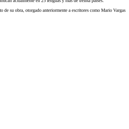
ublican actualmente en 25 lenguas y más de treinta países.
o de su obra, otorgado anteriormente a escritores como Mario Vargas