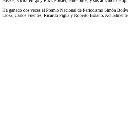
Passos, Victor Hugo y E.M. Forster, entre otros, y sus artículos de o
Ha ganado dos veces el Premio Nacional de Periodismo Simón Bolívar.
Llosa, Carlos Fuentes, Ricardo Piglia y Roberto Bolaño. Actualmente