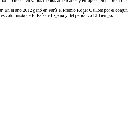
pinión aparecen en varios medios americanos y europeos. Sus libros se p
 En el año 2012 ganó en París el Premio Roger Caillois por el conjunt
 es columnista de El País de España y del periódico El Tiempo.