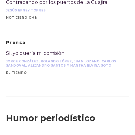
Contrabando por los puertos de La Guajira
JESÚS ERNEY TORRES
NOTICIERO CM&
Prensa
Sí, yo quería mi comisión
JORGE GONZÁLEZ, ROLANDO LÓPEZ, JUAN LOZANO, CARLOS
SANDOVAL, ALEJANDRO SANTOS Y MARTHA ELVIRA SOTO
EL TIEMPO
Humor periodístico