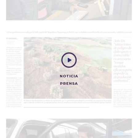
LAS ÚLTIMAS REVELACIONES DEL HOLOCAUSTO
Televisión
NOTICIA
PRENSA
ASÍ SE ESTÁN ROBANDO A PEDAZOS LA CIÉNAGA
GRANDE
Prensa