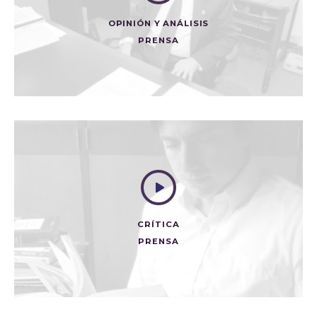
OPINIÓN Y ANÁLISIS
PRENSA
DE VACUNAS Y ANTIVAXXERS
Prensa
CRÍTICA
PRENSA
GARCÍA MÁRQUEZ Y LA HISTORIA DE COLOMBIA
Prensa