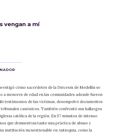
s vengan a mí
ANADOR
nvestigó cómo sacerdotes de la Diócesis de Medellín se
so a menores de edad en las comunidades adonde fueron
piló testimonios de las víctimas, desempolvó documentos
los tribunales canónicos. También confrontó sus hallazgos
iglesia católica de la región. En 57 minutos de intenso
casos que demuestran tanto una práctica de abuso y
na institución incuestionable en Antioquia, como la