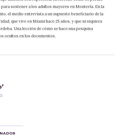
para sostener a los adultos mayores en Montería. En la
o, el medio entrevista a un supuesto beneficiario de la
dad, que vive en Miami hace 25 años, y que ni siquiera
rdoba. Una lección de cómo se hace una pesquisa
os ocultos en los documentos.
o’
CO
ANADOR