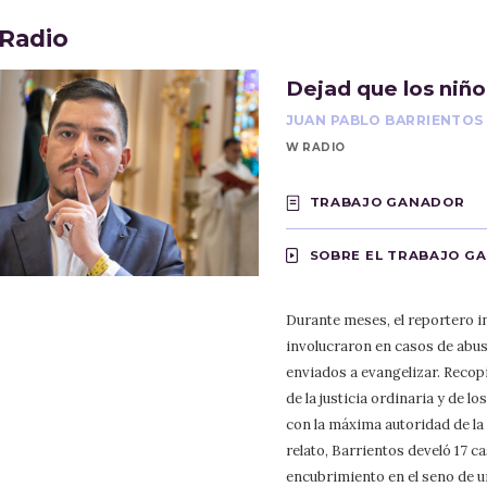
Radio
Dejad que los niño
JUAN PABLO BARRIENTOS
W RADIO
TRABAJO GANADOR
SOBRE EL TRABAJO G
Durante meses, el reportero i
involucraron en casos de abu
enviados a evangelizar. Reco
de la justicia ordinaria y de 
con la máxima autoridad de la 
relato, Barrientos develó 17 
encubrimiento en el seno de u