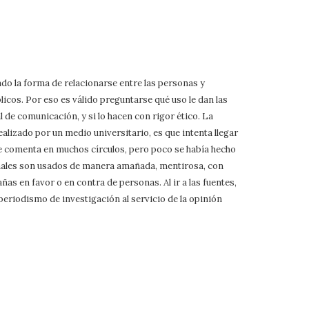
do la forma de relacionarse entre las personas y
icos. Por eso es válido preguntarse qué uso le dan las
l de comunicación, y si lo hacen con rigor ético. La
ealizado por un medio universitario, es que intenta llegar
se comenta en muchos círculos, pero poco se había hecho
canales son usados de manera amañada, mentirosa, con
as en favor o en contra de personas. Al ir a las fuentes,
 periodismo de investigación al servicio de la opinión