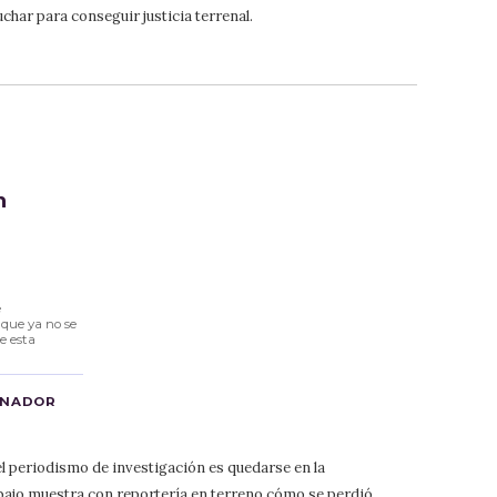
uchar para conseguir justicia terrenal.
n
e
 que ya no se
e esta
ANADOR
l periodismo de investigación es quedarse en la
bajo muestra con reportería en terreno cómo se perdió