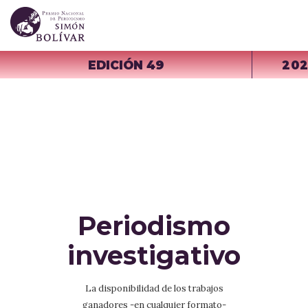
EDICIÓN 49
20
Periodismo
investigativo
La disponibilidad de los trabajos
ganadores -en cualquier formato-