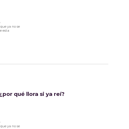
e
 que ya no se
e esta
por qué llora si ya reí?
e
 que ya no se