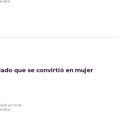
e esta
ldado que se convirtió en mujer
e
 que ya no se
e esta