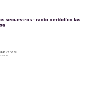
os secuestros - radio periódico las
osa
e
 que ya no se
e esta