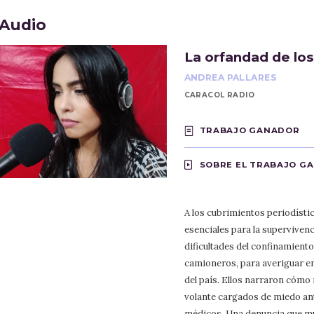
Audio
La orfandad de los
ANDREA PALLARES
CARACOL RADIO
TRABAJO GANADOR
SOBRE EL TRABAJO G
A los cubrimientos periodísti
esenciales para la supervivenc
dificultades del confinamiento
camioneros, para averiguar en
del país. Ellos narraron cómo
volante cargados de miedo ant
médicos. Una denuncia que mu