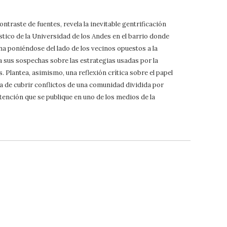
ntraste de fuentes, revela la inevitable gentrificación
tico de la Universidad de los Andes en el barrio donde
na poniéndose del lado de los vecinos opuestos a la
a sus sospechas sobre las estrategias usadas por la
 Plantea, asimismo, una reflexión crítica sobre el papel
a de cubrir conflictos de una comunidad dividida por
atención que se publique en uno de los medios de la