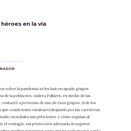
 héroes en la vía
ANADOR
cos sobre la pandemia se les han escapado grupos
ia de la población. Andrea Pallares, en medio de las
, contactó a personas de uno de esos grupos, el de los
 qué condiciones estaban trabajando por las carreteras
 nadie escuchaba sus peticiones, y cómo seguían al
e el contagio, sin protección adecuada ni seguros
chos medios ignoraron, pero que no se le escapó a esta