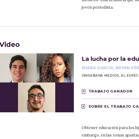
joven periodista.
Video
La lucha por la ed
SHARA GARCÍA, BRYAN PÉ
UNISABANA MEDIOS, EL ESPE
TRABAJO GANADOR
SOBRE EL TRABAJO G
Obtener educación para los hij
embargo, en las zonas apartad