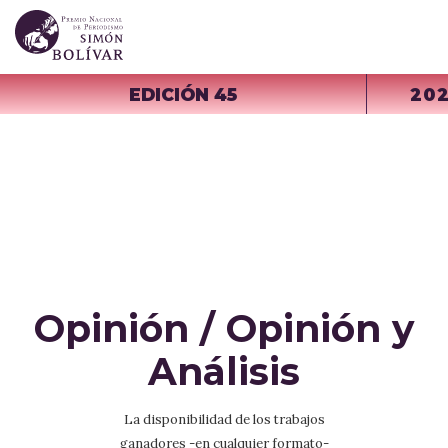
EDICIÓN 45
20
Opinión / Opinión y
Análisis
La disponibilidad de los trabajos
ganadores -en cualquier formato-