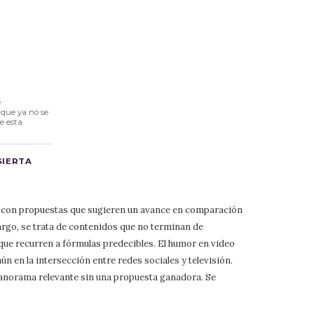
e
 que ya no se
e esta
SIERTA
ía con propuestas que sugieren un avance en comparación
rgo, se trata de contenidos que no terminan de
 que recurren a fórmulas predecibles. El humor en video
aún en la intersección entre redes sociales y televisión.
 panorama relevante sin una propuesta ganadora. Se