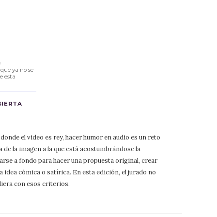
e
 que ya no se
e esta
SIERTA
donde el video es rey, hacer humor en audio es un reto
a de la imagen a la que está acostumbrándose la
arse a fondo para hacer una propuesta original, crear
 idea cómica o satírica. En esta edición, el jurado no
iera con esos criterios.